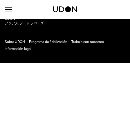
Pilsener
UDON
アジア人 フードラバーズ
Sobre UDON
Programa de fidelización
Trabaja con nosotros
Información legal