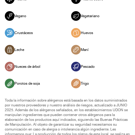
Vegano
Vegetariano
Crustáceos
Huevos
Leche
Maní
Nueces de árbol
Pescado
Porotos de soja
Trigo
Toda la información sobre alérgenos está basada en los datos suministrados
por nuestros proveedores y nuestro análisis de riesgos, actualizado a JUNIO
2025. Además de los alérgenos señalados, en los establecimientos UDON se
manipulan ingredientes que pueden contener otros alérgenos para la
elaboración de los productos aquí indicados, siguiendo las Buenas Prácticas
de Manipulación. Al objeto de garantizar su seguridad necesitamos su
comunicación en caso de alergia o intolerancia algún ingrediente. Les
informamos que: La producción de todos los platos de este local, se realiza en