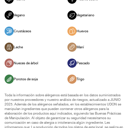
Vegano
Vegetariano
Crustáceos
Huevos
Leche
Maní
Nueces de árbol
Pescado
Porotos de soja
Trigo
Toda la información sobre alérgenos está basada en los datos suministrados
por nuestros proveedores y nuestro análisis de riesgos, actualizado a JUNIO
2025. Además de los alérgenos señalados, en los establecimientos UDON se
manipulan ingredientes que pueden contener otros alérgenos para la
elaboración de los productos aquí indicados, siguiendo las Buenas Prácticas
de Manipulación. Al objeto de garantizar su seguridad necesitamos su
comunicación en caso de alergia o intolerancia algún ingrediente. Les
informamos que: La producción de todos los platos de este local, se realiza en