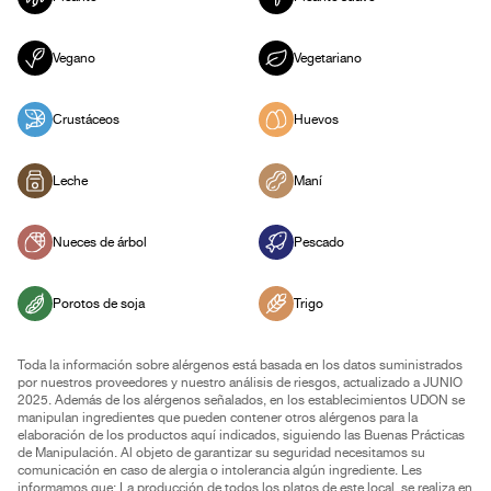
Vegano
Vegetariano
Crustáceos
Huevos
Leche
Maní
Nueces de árbol
Pescado
Porotos de soja
Trigo
Toda la información sobre alérgenos está basada en los datos suministrados
por nuestros proveedores y nuestro análisis de riesgos, actualizado a JUNIO
2025. Además de los alérgenos señalados, en los establecimientos UDON se
manipulan ingredientes que pueden contener otros alérgenos para la
elaboración de los productos aquí indicados, siguiendo las Buenas Prácticas
de Manipulación. Al objeto de garantizar su seguridad necesitamos su
comunicación en caso de alergia o intolerancia algún ingrediente. Les
informamos que: La producción de todos los platos de este local, se realiza en