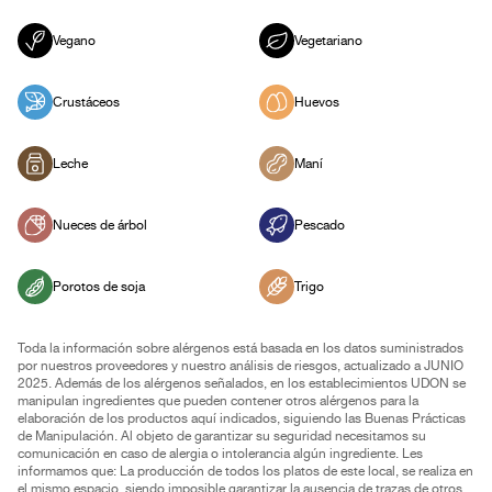
Vegano
Vegetariano
Crustáceos
Huevos
Leche
Maní
Nueces de árbol
Pescado
Porotos de soja
Trigo
Toda la información sobre alérgenos está basada en los datos suministrados
por nuestros proveedores y nuestro análisis de riesgos, actualizado a JUNIO
2025. Además de los alérgenos señalados, en los establecimientos UDON se
manipulan ingredientes que pueden contener otros alérgenos para la
elaboración de los productos aquí indicados, siguiendo las Buenas Prácticas
de Manipulación. Al objeto de garantizar su seguridad necesitamos su
comunicación en caso de alergia o intolerancia algún ingrediente. Les
informamos que: La producción de todos los platos de este local, se realiza en
el mismo espacio, siendo imposible garantizar la ausencia de trazas de otros